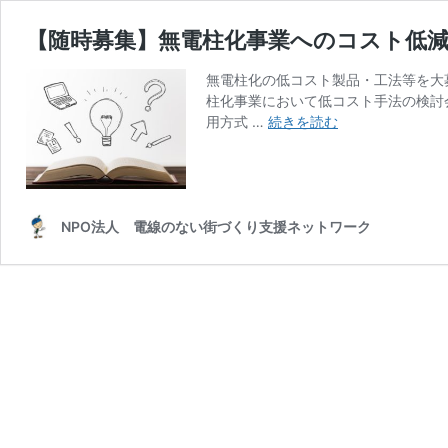
【随時募集】無電柱化事業へのコスト低減
無電柱化の低コスト製品・工法等を大
柱化事業において低コスト手法の検討
【随
用方式 …
続きを読む
時
募
集】
無
電
NPO法人 電線のない街づくり支援ネットワーク
柱
化
事
業
へ
の
コ
ス
ト
低