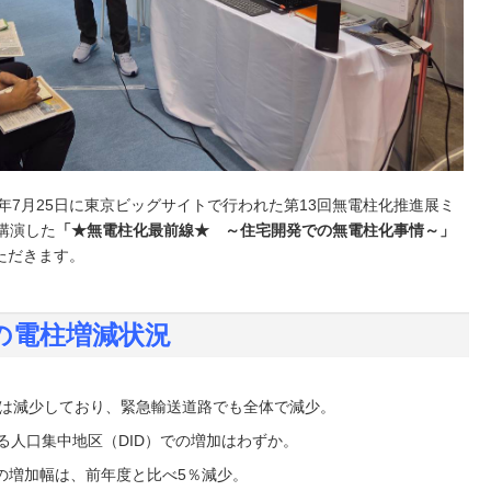
5年7月25日に東京ビッグサイトで行われた第13回無電柱化推進展ミ
講演した
「★無電柱化最前線★ ～住宅開発での無電柱化事情～」
ただきます。
上の電柱増減状況
では減少しており、緊急輸送道路でも全体で減少。
る人口集中地区（DID）での増加はわずか。
の増加幅は、前年度と比べ5％減少。