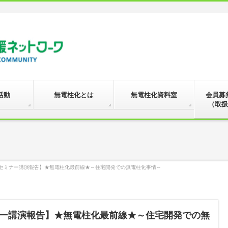
活動
無電柱化とは
無電柱化資料室
会員募
（取扱
セミナー講演報告】★無電柱化最前線★～住宅開発での無電柱化事情～
ー講演報告】★無電柱化最前線★～住宅開発での無