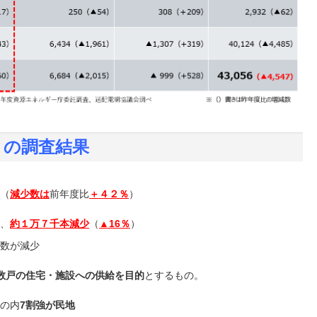
柱）の調査結果
（
減少数は
前年度比
＋４２％
）
、
約１万７千本減少
（
▲16％
）
数が減少
数戸の住宅・施設への供給を目的
とするもの。
の内
7割強が民地