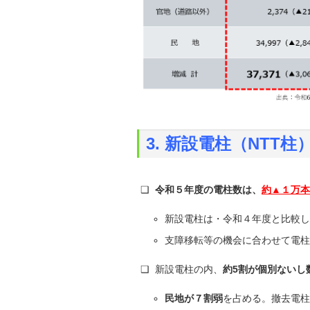
3. 新設電柱（NTT
❑
令和５年度の電柱数は、
約▲１万本
新設電柱は・令和４年度と比較し
支障移転等の機会に合わせて電柱
❑ 新設電柱の内、
約5割が個別ないし
民地が７割弱
を占める。撤去電柱