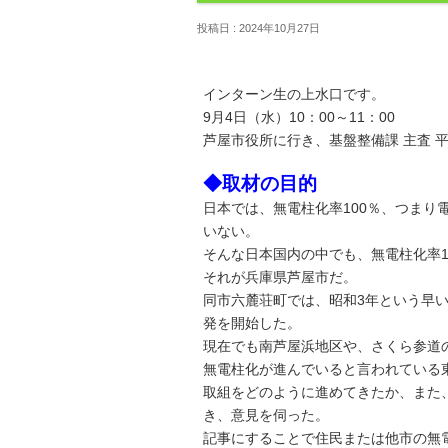
投稿日 : 2024年10月27日
インターン生の上水口です。
9月4日（水）10：00～11：00
芦屋市役所に行き、基盤整備課 主査 
◆取材の目的
日本では、無電柱化率100％、つま
いない。
そんな日本国内の中でも、無電柱化率15.
それが兵庫県芦屋市だ。
同市六麓荘町では、昭和3年という早
発を開始した。
現在でも南芦屋浜地区や、さくら参道
無電柱化が進んでいると言われている
取組をどのように進めてきたか、また
き、意見を伺った。
記事にすることで住民または他市の無