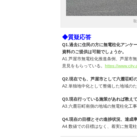
取
◆質疑応答
Q1.過去に住民の方に無電柱化アンケ
資料のご提供は可能でしょうか。
A1.芦屋市無電柱化推進条例、芦屋市
意見をもらっている。
https://www.cit
Q2.現在でも、芦屋市として六麓荘町
A2.単独地中化として整備した地域の
Q3.現在行っている施策があれば教え
A3.六麓荘町南側の地域の無電柱化工
Q4.現在の目標とその進捗状況、達成
A4.数値での目標はなく、着実に無電