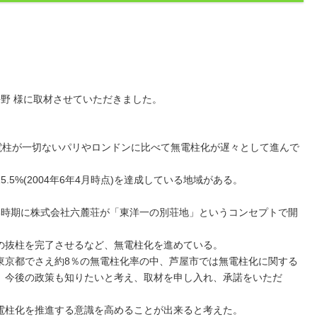
平野 様に取材させていただきました。
り電柱が一切ないパリやロンドンに比べて無電柱化が遅々として進んで
5%(2004年6年4月時点)を達成している地域がある。
い時期に株式会社六麓荘が「東洋一の別荘地」というコンセプトで開
の抜柱を完了させるなど、無電柱化を進めている。
東京都でさえ約8％の無電柱化率の中、芦屋市では無電柱化に関する
、今後の政策も知りたいと考え、取材を申し入れ、承諾をいただ
電柱化を推進する意識を高めることが出来ると考えた。