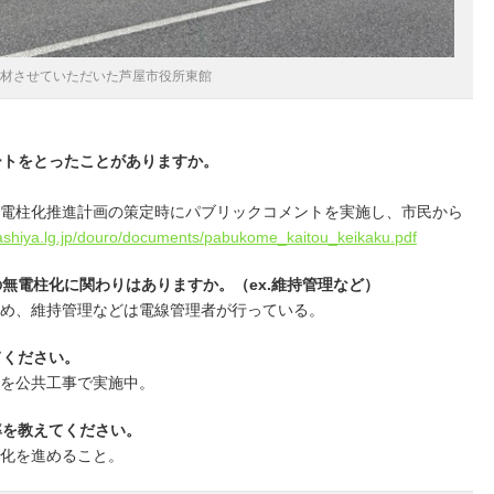
材させていただいた芦屋市役所東館
ートをとったことがありますか。
無電柱化推進計画の策定時にパブリックコメントを実施し、市民から
y.ashiya.lg.jp/douro/documents/pabukome_kaitou_keikaku.pdf
の無電柱化に関わりはありますか。（ex.維持管理など）
ため、維持管理などは電線管理者が行っている。
てください。
事を公共工事で実施中。
率を教えてください。
柱化を進めること。