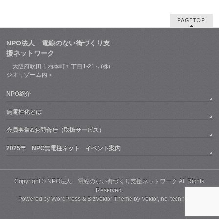
PAGETOP
NPO法人 電線のない街づくり支
援ネットワーク
大阪府吹田市内本町１丁目1-21＜(株)
ジオリゾーム内＞
NPO紹介
無電柱化とは
会員募集&お問合せ（取扱サービス）
2025年 NPO無電柱ネット イベント案内
Copyright ©
NPO法人 電線のない街づくり支援ネットワーク
All Rights
Reserved.
Powered by
WordPress
&
BizVektor Theme
by
Vektor,Inc.
technology.