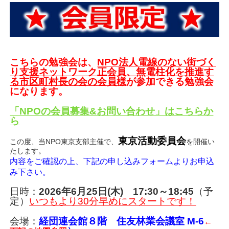
こちらの勉強会は、
NPO法人電線のない街づく
り支援ネットワーク正会員、無電柱化を推進す
る市区町村長の会の会員様
が参加できる勉強会
になります。
「NPOの会員募集&お問い合わせ」はこちらか
ら
東京活動委員会
この度、当NPO東京支部主催で、
を開催い
たします。
内容をご確認の上、下記の申し込みフォームよりお申込
み下さい。
日時：
2026年6月25日(木) 17:30～18:45
（予
定）
いつもより30分早めにスタートです！
会場：
経団連会館８階 住友林業会議室 M-6
←