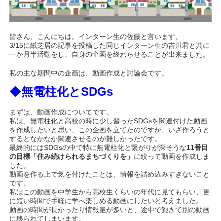
皆さん、こんにちは。インターン生の佐藤と言います。
3/15に紙芝居の記事を投稿した同じインターン生の吉川君と共に
一か月半活動をし、自身の企画を終わらせることが出来ました。
私の主な期間中の企画は、動画作成と討論会です。
◆
無電柱化とSDGs
まずは、動画作成についてです。
私は、無電柱化と高校の時に少し習ったSDGsを関連付けた動画
を作成したいと思い、この企画を立てたのですが、いざ作ろうと
するとなかなか関連させるのが難しかったです。
最終的にはSDGsの中で特に無電柱化と繋がりが深そうな
11番目
の目標「住み続けられるまちづくりを」
に絞って動画を作成しま
した。
動画を作る上で気を付けたことは、情報を詰め込みすぎないこと
です。
私はこの動画を中学生から高校生くらいの年代に見てもらい、更
に短い時間で手軽に学べ楽しめる動画にしたいと考えました。
動画の時間が長かったり情報量が多いと、途中で飽きて別の動画
に移られてしまいます。