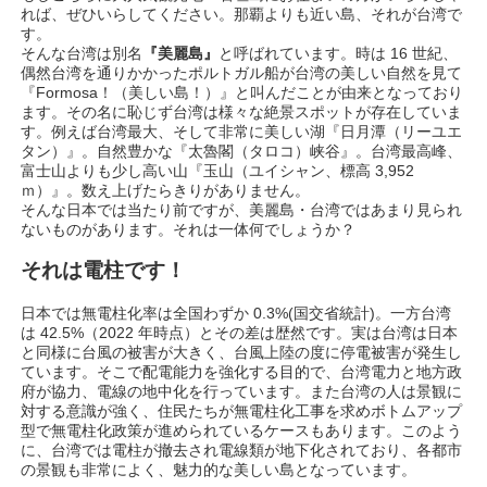
れば、ぜひいらしてください。那覇よりも近い島、それが台湾で
す。
そんな台湾は別名
『美麗島』
と呼ばれています。時は 16 世紀、
偶然台湾を通りかかったポルトガル船が台湾の美しい自然を見て
『Formosa！（美しい島！）』と叫んだことが由来となっており
ます。その名に恥じず台湾は様々な絶景スポットが存在していま
す。例えば台湾最大、そして非常に美しい湖『日月潭（リーユエ
タン）』。自然豊かな『太魯閣（タロコ）峡谷』。台湾最高峰、
富士山よりも少し高い山『玉山（ユイシャン、標高 3,952
ｍ）』。数え上げたらきりがありません。
そんな日本では当たり前ですが、美麗島・台湾ではあまり見られ
ないものがあります。それは一体何でしょうか？
それは電柱です！
日本では無電柱化率は全国わずか 0.3%(国交省統計)。一方台湾
は 42.5%（2022 年時点）とその差は歴然です。実は台湾は日本
と同様に台風の被害が大きく、台風上陸の度に停電被害が発生し
ています。そこで配電能力を強化する目的で、台湾電力と地方政
府が協力、電線の地中化を行っています。また台湾の人は景観に
対する意識が強く、住民たちが無電柱化工事を求めボトムアップ
型で無電柱化政策が進められているケースもあります。このよう
に、台湾では電柱が撤去され電線類が地下化されており、各都市
の景観も非常によく、魅力的な美しい島となっています。