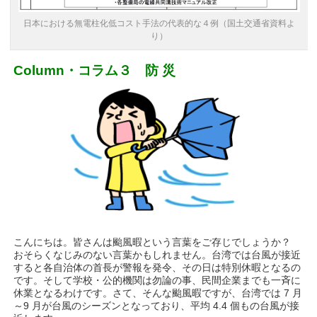
日本における無電柱化低コスト手法の代表的な４例（国土交通省資料よ
り）
Column・コラム３ 防 災
こんにちは。皆さんは颱風暇という言葉をご存じでしょうか？
おそらくなじみのない言葉かもしれません。台湾では台風が接近
すると各自治体の首長が警報を発令、その日は特別休暇となるの
です。そして学校・公的機関は勿論の事、民間企業までも一斉に
休業となるわけです。さて、そんな颱風暇ですが、台湾では 7 月
～9 月が台風のシーズンとなっており、平均 4.4 個もの台風が接