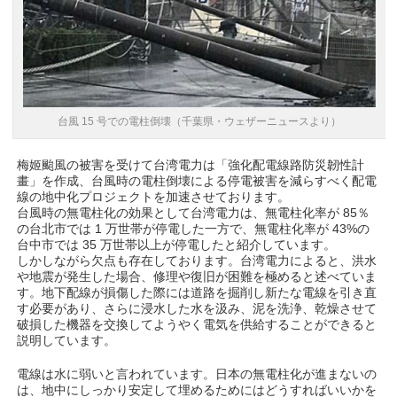
台風 15 号での電柱倒壊（千葉県・ウェザーニュースより）
梅姬颱風の被害を受けて台湾電力は「強化配電線路防災韌性計
畫」を作成、台風時の電柱倒壊による停電被害を減らすべく配電
線の地中化プロジェクトを加速させております。
台風時の無電柱化の効果として台湾電力は、無電柱化率が 85％
の台北市では 1 万世帯が停電した一方で、無電柱化率が 43%の
台中市では 35 万世帯以上が停電したと紹介しています。
しかしながら欠点も存在しております。台湾電力によると、洪水
や地震が発生した場合、修理や復旧が困難を極めると述べていま
す。地下配線が損傷した際には道路を掘削し新たな電線を引き直
す必要があり、さらに浸水した水を汲み、泥を洗浄、乾燥させて
破損した機器を交換してようやく電気を供給することができると
説明しています。
電線は水に弱いと言われています。日本の無電柱化が進まないの
は、地中にしっかり安定して埋めるためにはどうすればいいかを