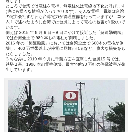
近します。
ところで台湾では電柱を電桿、無電柱化は電線地下化と呼びます
(他にも様々な情報が入っております)。そんな電桿、電線は台湾
の電力会社すなわち台湾電力が管理整備を行っていますが、
コラ
ム１
で述べたように台湾では台風によって電柱の被害が相次いで
います。
例えば 2015 年 8 月 6 日～9 日にかけて接近した「蘇迪勒颱風」
では台湾全土で 989 本もの電柱が倒壊しました。
2016 年の「梅姬颱風」においては台湾全土で 600本の電柱が倒
壊し、400 万世帯以上が停電に見舞われるなど、膨大な損失をも
たらしました。
※ちなみに 2019 年 9 月に千葉方面を直撃した台風15 号では、
鉄塔２基、1996 本の電柱倒壊、最大で約93 万軒の停電被害が発
生しています。