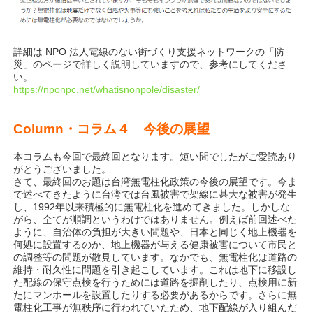
詳細は NPO 法人電線のない街づくり支援ネットワークの「防
災」のページで詳しく説明していますので、参考にしてくださ
い。
https://nponpc.net/whatisnonpole/disaster/
Column・コラム４
今後の展望
本コラムも今回で最終回となります。短い間でしたがご愛読あり
がとうございました。
さて、最終回のお題は台湾無電柱化政策の今後の展望です。今ま
で述べてきたように台湾では台風被害で架線に甚大な被害が発生
し、1992年以来積極的に無電柱化を進めてきました。しかしな
がら、全てが順調というわけではありません。例えば前回述べた
ように、自治体の負担が大きい問題や、日本と同じく地上機器を
何処に設置するのか、地上機器が与える健康被害について市民と
の調整等の問題が散見しています。なかでも、無電柱化は道路の
維持・耐久性に問題を引き起こしています。これは地下に移設し
た配線の保守点検を行うためには道路を掘削したり、点検用に新
たにマンホールを設置したりする必要があるからです。さらに無
電柱化工事が無秩序に行われていたため、地下配線が入り組んだ