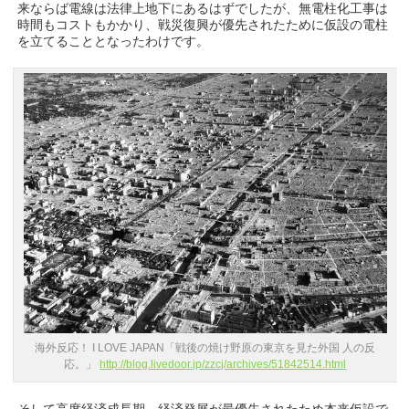
来ならば電線は法律上地下にあるはずでしたが、無電柱化工事は
時間もコストもかかり、戦災復興が優先されたために仮設の電柱
を立てることとなったわけです。
海外反応！ I LOVE JAPAN「戦後の焼け野原の東京を見た外国 人の反
応。」
http://blog.livedoor.jp/zzcj/archives/51842514.html
そして高度経済成長期、経済発展が最優先されたため本来仮設で