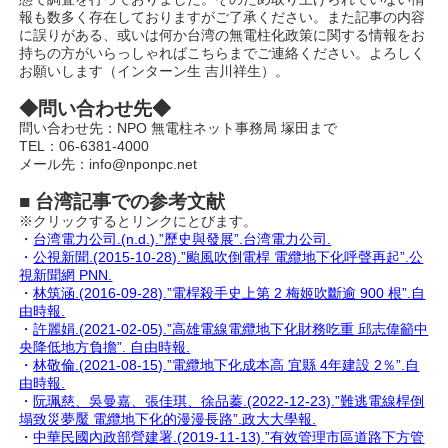
報も数多く存在しておりますがご了承ください。また記事の内容
に誤りがある、或いは何か台湾の無電柱化政策に関する情報をお
持ちの方がいらっしゃればこちらまでご連絡ください。よろしく
お願いします（インターン生 吉川祥生）。
◆問い合わせ先◆
問い合わせ先：NPO 無電柱ネット事務局 塚田まで
TEL：06-6381-4000
メール先：info@nponpc.net
■ 台湾記事での参考文献
※クリックするとリンクにとびます。
・
台湾電力公司.(n.d.).”歷史與發展”.台湾電力公司.
・
公視新聞.(2015-10-28).”颱風吹倒電桿 電纜地下化呼聲再起”.公
視新聞網 PNN.
・
林筑涵.(2016-09-28).”電桿殺手史上第 2 梅姬吹斷逾 900 根”.自
由時報.
・
許麗娟.(2021-02-05).”高雄電線電纜地下化財務吃重 邱志偉籲中
央降低地方負擔”. 自由時報.
・
林敬倫.(2021-08-15).”電纜地下化成本高 宜縣 4年建設 2％”.自
由時報.
・
阮珮慈、吳曼嘉、張佳琪、徐品蓁.(2022-12-23).”難逃電線桿倒
塌致災夢魘 電纜地下化的漫漫長路”.政大大學報.
・
中華民國內政部營建署.(2019-11-13).”有效管理市區道路下方管