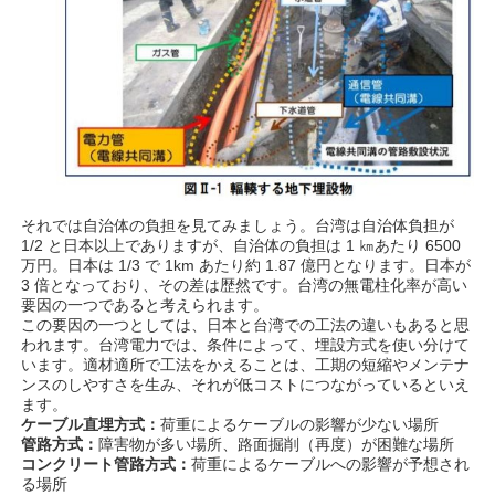
それでは自治体の負担を見てみましょう。台湾は自治体負担が
1/2 と日本以上でありますが、自治体の負担は 1 ㎞あたり 6500
万円。日本は 1/3 で 1km あたり約 1.87 億円となります。日本が
3 倍となっており、その差は歴然です。台湾の無電柱化率が高い
要因の一つであると考えられます。
この要因の一つとしては、日本と台湾での工法の違いもあると思
われます。台湾電力では、条件によって、埋設方式を使い分けて
います。適材適所で工法をかえることは、工期の短縮やメンテナ
ンスのしやすさを生み、それが低コストにつながっているといえ
ます。
ケーブル直埋方式：
荷重によるケーブルの影響が少ない場所
管路方式：
障害物が多い場所、路面掘削（再度）が困難な場所
コンクリート管路方式：
荷重によるケーブルへの影響が予想され
る場所