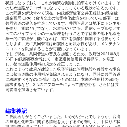
状態になっており、これが頻繁な掘削に拍車をかけています。そ
のため道路がデコボコになってしまっている現状があるのです。
この問題を解決すべく現在、内政部營建署公共工程組(内務省建
設企画局 CPA)（台湾全土の無電柱化政策を担っている部署）は
共同管道の導入を推進しています。共同管道とは地下にトンネル
を作り、電線だけでなく、水道管やガス管、通信ケーブルなどす
べてのパイプラインの一元管理を行うことです従来の地下配線を
単一的に管理が可能になれば、道路を頻繁に掘削する必要がなく
なります。更に共同管道は耐震性と耐洪水性があり、メンテナン
スコストを削減することが可能になっています。
そして現在、共同管道の普及を加速するため、政府は2021年8月
26日 内政部部務會報にて「市區道路使用費収費標準」を修正
し、都市道路使用料の規定を改正しました。
これによって政府が建設した収容管線に管理施設を移設する場合
には都市道路の使用料が免除されるようになり、同時に共同管道
に移設すべきなのに移設しないものには、本来の利用料の5倍を
請求するなど、2つのアプローチによって無電柱化、さらには共
同管道を加速させています。
編集後記
ご愛読ありがとうございました。いかがだったでしょうか、台湾
の無電柱化政策に関する情報を入手するのが難しく、手探りの状
態で調査を行っておりました。そのため取り上げられていない情