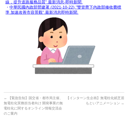
線，提升道路服務品質”.最新消息-即時新聞.
・
中華民國內政部營建署.(2021-10-22).”雙管齊下內政部修收費標
準 加速改善市容景觀”.最新消息即時新聞.
←
【緊急告知】国交省・都市局主催、
【インターン生企画】無電柱化紙芝居
無電柱化実務担当者向け 開発事業の無
もといアニメーション
→
電柱化に関するオンライン情報交流会
のご案内