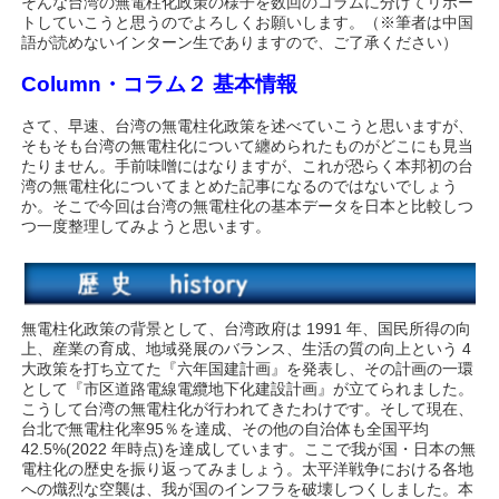
そんな台湾の無電柱化政策の様子を数回のコラムに分けてリポー
トしていこうと思うのでよろしくお願いします。（※筆者は中国
語が読めないインターン生でありますので、ご了承ください）
Column・コラム２ 基本情報
さて、早速、台湾の無電柱化政策を述べていこうと思いますが、
そもそも台湾の無電柱化について纏められたものがどこにも見当
たりません。手前味噌にはなりますが、これが恐らく本邦初の台
湾の無電柱化についてまとめた記事になるのではないでしょう
か。そこで今回は台湾の無電柱化の基本データを日本と比較しつ
つ一度整理してみようと思います。
無電柱化政策の背景として、台湾政府は 1991 年、国民所得の向
上、産業の育成、地域発展のバランス、生活の質の向上という 4
大政策を打ち立てた『六年国建計画』を発表し、その計画の一環
として『市区道路電線電纜地下化建設計画』が立てられました。
こうして台湾の無電柱化が行われてきたわけです。そして現在、
台北で無電柱化率95％を達成、その他の自治体も全国平均
42.5%(2022 年時点)を達成しています。ここで我が国・日本の無
電柱化の歴史を振り返ってみましょう。太平洋戦争における各地
への熾烈な空襲は、我が国のインフラを破壊しつくしました。本