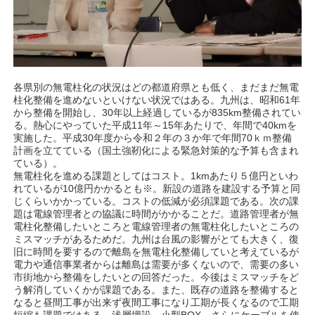
各県別の無電柱化の状況はどの都道府県とも低く、まだまだ無電
柱化整備を進めないといけない状況ではある。九州は、昭和61年
から整備を開始し、30年以上経過しているが835km整備されてい
る。熱心にやっていた平成11年～15年あたりで、年間で40kmを
実施した。平成30年度から令和２年の３か年で年間70ｋｍ整備
計画を立てている（国土強靭化による緊急対策的な予算も含まれ
ている）。
無電柱化を進める課題としてはコスト。1kmあたり５億円といわ
れているが10億円かかるとも※。新設の道路を建設する予算と同
じくらいかかっている。コストの低減が必須課題である。次の課
題は電線管理者との協議に時間がかかることだ。道路管理者が無
電柱化整備したいところと電線管理者の無電柱化したいところの
ミスマッチがあるためだ。九州は台風の影響がとても大きく、復
旧に時間を要するので離島を無電柱化整備していと考えているが
電力や通信事業者からは離島は需要が多くないので、需要の多い
市街地から整備をしたいとの回答だった。今後はミスマッチをど
う解消していくかが課題である。また、既存の道路を整備すると
なると昼間工事が出来ず夜間工事になり工期が長くなるので工期
短縮も課題ではある。浅層埋設、小型BOX、さらにケーブルを使