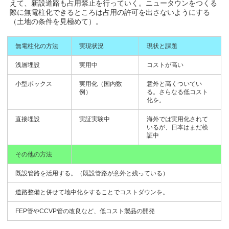
えて、新設道路も占用禁止を行っていく。ニュータウンをつくる
際に無電柱化できるところは占用の許可を出さないようにする
（土地の条件を見極めて）。
無電柱化の方法
実現状況
現状と課題
浅層埋設
実用中
コストが高い
小型ボックス
実用化（国内数
意外と高くついてい
例）
る。さらなる低コスト
化を。
直接埋設
実証実験中
海外では実用化されて
いるが、日本はまだ検
証中
その他の方法
既設管路を活用する。（既設管路が意外と残っている）
道路整備と併せて地中化をすることでコストダウンを。
FEP管やCCVP管の改良など、低コスト製品の開発