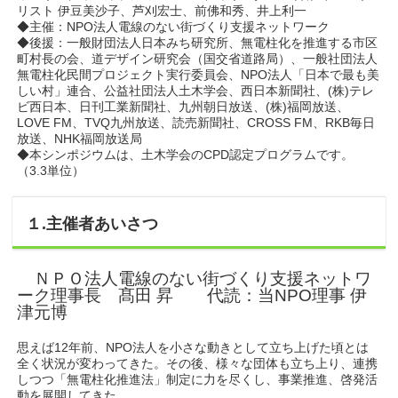
リスト 伊豆美沙子、芦刈宏士、前佛和秀、井上利一
◆主催：NPO法人電線のない街づくり支援ネットワーク
◆後援：一般財団法人日本みち研究所、無電柱化を推進する市区
町村長の会、道デザイン研究会（国交省道路局）、一般社団法人
無電柱化民間プロジェクト実行委員会、NPO法人「日本で最も美
しい村」連合、公益社団法人土木学会、西日本新聞社、(株)テレ
ビ西日本、日刊工業新聞社、九州朝日放送、(株)福岡放送、
LOVE FM、TVQ九州放送、読売新聞社、CROSS FM、RKB毎日
放送、NHK福岡放送局
◆本シンポジウムは、土木学会のCPD認定プログラムです。
（3.3単位）
１.主催者あいさつ
ＮＰＯ法人電線のない街づくり支援ネットワ
ーク理事長 髙田 昇 代読：当NPO理事 伊
津元博
思えば12年前、NPO法人を小さな動きとして立ち上げた頃とは
全く状況が変わってきた。その後、様々な団体も立ち上り、連携
しつつ「無電柱化推進法」制定に力を尽くし、事業推進、啓発活
動を展開してきた。