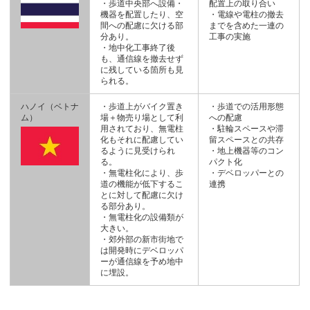
・歩道中央部へ設備・
配置上の取り合い
機器を配置したり、空
・電線や電柱の撤去
間への配慮に欠ける部
までを含めた一連の
分あり。
工事の実施
・地中化工事終了後
も、通信線を撤去せず
に残している箇所も見
られる。
ハノイ（ベトナ
・歩道上がバイク置き
・歩道での活用形態
ム）
場＋物売り場として利
への配慮
用されており、無電柱
・駐輪スペースや滞
化もそれに配慮してい
留スペースとの共存
るように見受けられ
・地上機器等のコン
る。
パクト化
・無電柱化により、歩
・デベロッパーとの
道の機能が低下するこ
連携
とに対して配慮に欠け
る部分あり。
・無電柱化の設備類が
大きい。
・郊外部の新市街地で
は開発時にデベロッパ
ーが通信線を予め地中
に埋設。