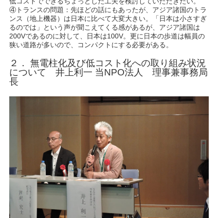
低コストでできるちょっとした工夫を検討していただきたい。
④トランスの問題：先ほどの話にもあったが、アジア諸国のトラ
ンス（地上機器）は日本に比べて大変大きい。「日本は小さすぎ
るのでは」という声が聞こえてくる感があるが、アジア諸国は
200Vであるのに対して、日本は100V。更に日本の歩道は幅員の
狭い道路が多いので、コンパクトにする必要がある。
２． 無電柱化及び低コスト化への取り組み状況
について 井上利一 当NPO法人 理事兼事務局
長