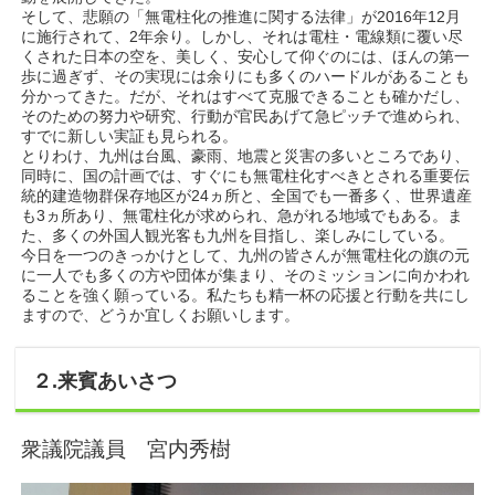
そして、悲願の「無電柱化の推進に関する法律」が2016年12月
に施行されて、2年余り。しかし、それは電柱・電線類に覆い尽
くされた日本の空を、美しく、安心して仰ぐのには、ほんの第一
歩に過ぎず、その実現には余りにも多くのハードルがあることも
分かってきた。だが、それはすべて克服できることも確かだし、
そのための努力や研究、行動が官民あげて急ピッチで進められ、
すでに新しい実証も見られる。
とりわけ、九州は台風、豪雨、地震と災害の多いところであり、
同時に、国の計画では、すぐにも無電柱化すべきとされる重要伝
統的建造物群保存地区が24ヵ所と、全国でも一番多く、世界遺産
も3ヵ所あり、無電柱化が求められ、急がれる地域でもある。ま
た、多くの外国人観光客も九州を目指し、楽しみにしている。
今日を一つのきっかけとして、九州の皆さんが無電柱化の旗の元
に一人でも多くの方や団体が集まり、そのミッションに向かわれ
ることを強く願っている。私たちも精一杯の応援と行動を共にし
ますので、どうか宜しくお願いします。
２.来賓あいさつ
衆議院議員 宮内秀樹