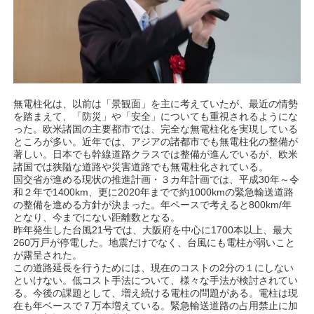
無電柱化は、以前は「景観面」を主に考えていたが、最近の情勢
を踏まえて、「防災」や「安全」についても重視されるようにな
った。欧米諸国の主要都市では、完全な無電柱化を実現している
ところが多い。近年では、アジアの諸都市でも無電柱化の整備が
著しい。日本でも幹線道路クラスでは整備が進んでいるが、欧米
諸国では狭隘な道路や災害道路でも無電柱化されている。
国交省が進める現状の推進計画・３カ年計画では、平成30年～令
和２年で1400km、更に2020年までで約1000kmの緊急輸送道路
の整備を進める方針が決まった。年ペースで考えると800km/年
となり、今までにない距離数となる。
昨年発生した台風21号では、大阪府を中心に1700本以上、最大
260万戸が停電した。地震だけでなく、台風にも電柱が弱いこと
が露呈された。
この道路延長を行うためには、現在のコストの2分の１にしない
といけない。低コスト手法について、様々な手法が検討されてい
る。今後の課題として、増え続ける電柱の問題がある。電柱は現
在も年ベースで７万本増えている。緊急輸送道路の占用禁止に加