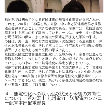
福岡県では初めてとなる官民連携の無電柱化事業が採択された。
これは、2年前に「神宿る島」宗像・沖ノ島と関連遺産群が世界
遺産登録されたことが大きな要因である。宗像市は、景観計画で
基本方針を三つの柱で計画している。一つは、歴史・文化資源及
び周辺景観の保全による各地域の変遷を踏まえた景観の形成、二
つ目は、海・山・川などの自然景観への配慮による連続性と一体
性のある景観の形成、そして三つ目は、住宅地及び市街地の景観
誘導による魅力ある都市空間の形成である。
景観重点区域に世界遺産に配慮した区域があり、宗像市は豊かな
景観を保全し、後世に引き継いでいく為の取り組みに重点を置い
ている。その中の一つに無電柱化の推進が含まれている。
宗像市官民連携無電柱化支援事業として国の動きとして「無電柱
化推進計画」の策定、そして宗像大社辺津宮(へつぐう)周辺の無
電柱化を170ｍ実施（宗像市官民連携無電柱化支援事業のモデル
ケース）する予定だ。他に、県が行う宗像大社周辺の県道の無電
柱化整備と連携して取り組んでいく。
４．無電柱化への取り組み状況と今後の方向性
について 芦刈宏士 九州電力 送配電カンパニ
ー配電本部配電部長