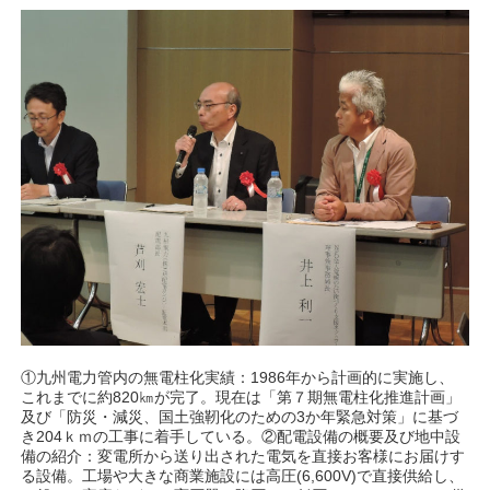
①九州電力管内の無電柱化実績：1986年から計画的に実施し、
これまでに約820㎞が完了。現在は「第７期無電柱化推進計画」
及び「防災・減災、国土強靭化のための3か年緊急対策」に基づ
き204ｋｍの工事に着手している。②配電設備の概要及び地中設
備の紹介：変電所から送り出された電気を直接お客様にお届けす
る設備。工場や大きな商業施設には高圧(6,600V)で直接供給し、