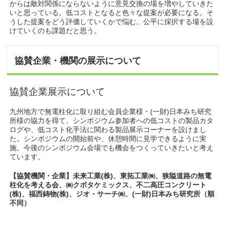
からは敵対関係にならないように意見交換の場を増やしていきた
いと思っている。低コストとなると色々な提案が必要になる。そ
うした提案をどう評価していくかで悩む。公平に採択する場を設
けていくのも課題だと思う。
協賛企業・機関の展示について
協賛企業展示について
九州地方で無電柱化に取り組む会員企業様・(一財)日本みち研究
所様の協力を得て、シンポジウム参加者への低コストの製品カタ
ログや、低コスト化手法に関わる製品展示コーナーを設けまし
た。シンポジウムの開始前や、休憩時間に見学できるように実
施。今後のシンポジウム会場でも機会をつくっていきたいと考え
ています。
【協賛機関・企業】未来工業(株)、東拓工業㈱、狭隘道路の無電
柱化を考える会、㈱クボタケミックス、不二高圧コンクリート
(株)、福西鋳物(株)、ジオ・サーチ㈱、(一財)日本みち研究所（順
不同）