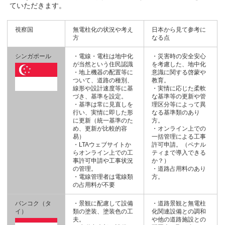
ていただきます。
視察国
無電柱化の状況や考え
日本から見て参考に
方
なる点
シンガポール
・電線・電柱は地中化
・災害時の安全安心
が当然という住民認識
を考慮した、地中化
・地上機器の配置等に
意識に関する啓蒙や
ついて、道路の種別、
教育。
線形や設計速度等に基
・実情に応じた柔軟
づき、基準を設定。
な基準等の更新や管
・基準は常に見直しを
理区分等によって異
行い、実情に即した形
なる基準類のあり
に更新（統一基準のた
方。
め、更新が比較的容
・オンライン上での
易）
一括管理による工事
・LTAウェブサイトか
許可申請。（ペナル
らオンライン上での工
ティまで導入できる
事許可申請や工事状況
か？）
の管理。
・道路占用料のあり
・電線管理者は電線類
方。
の占用料が不要
バンコク（タ
・景観に配慮して設備
・道路景観と無電柱
イ）
類の塗装、塗装色の工
化関連設備との調和
夫。
や他の道路施設との