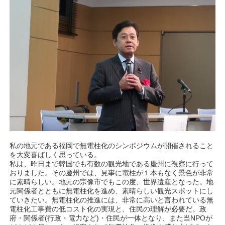
私の地元である福岡で無電柱化のシンポジウムが開催されること
を大変喜ばしく思っている。
私は、昨日まで韓国でも有数の観光地である慶州に視察に行って
おりました。その慶州では、見事に電柱が１本もなく景色が非常
に素晴らしい。地元の宗像市でもこの度、世界遺産となった。地
元関係者とともに無電柱化を進め、素晴らしい観光スポットにし
ていきたい。無電柱化の推進には、非常に高いと言われている無
電柱化工事費の低コスト化の実現と、住民の理解が必要だ。政
府・関係者(行政・電力など)・住民が一体となり、また当NPOが