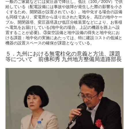
一般のご家庭などには変圧器で降圧し、低圧（100／200V）で供
給している（配電設備には事故や故障が発生した際の影響を小さ
くするため、開閉器が設置されている）。地中化する場合の設備
も同様であり、変電所から送り出された電気を、高圧の地中ケー
ブル、開閉器塔、変圧器塔及び低圧分岐装置などにより、お客様
へ電気をお届けしている(地中化の場合、上記の機器を路上へ設
置することが必要)。③架空設備と地中設備の得失と地中化にお
ける課題：地中化の実施にあたっては、特に建設コストの低減と
機器の設置スペースの確保が課題となっている。
５．九州における無電柱化の意義と方法、課題
等について 前佛和秀 九州地方整備局道路部長