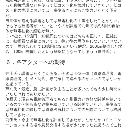
った直接埋設などを使って低コスト化を検討していきたい。低コ
スト化の実現においては、宗像市さんにもご協力いただく予定
だ。
自治体が抱える課題としては無電柱化の工事をしたことがない。
そもそも技術者がいないというのが課題で九州では約8割の自治
体が無電柱化の経験が無い。
※km当たり5億円・10億円についてはどちらも正しく、正確に
は、挟幅員な道路においては、往と復の両側をしないといけない
ので、両方合わせて10億円になるという解釈。200km整備した場
合、100km整備したという解釈にもなってしまう（屋井氏）。
６．各アクターへの期待
井上氏：課題はたくさんある。今後は四位一体（道路管理者、電
線管理者、住民・商店、専門家）で進めるのがいいのではないか
と思っている。
芦刈氏：最近、急に計画が決まることが多いのでもう少し時間を
いただければありがたい。
伊豆氏：現在も電線管理者である九州電力と良好な関係を築いて
いるので今後も密な連携を続けていける関係でいたい。宗像市で
は無電柱化に際しては道路占有料についての免除についても検討
していきたい。
前佛氏：今まで無電柱化を計画してきたが、なかなかコミュニケ
ーションをする場や意見交換する場が少なかったと思うのでこれ