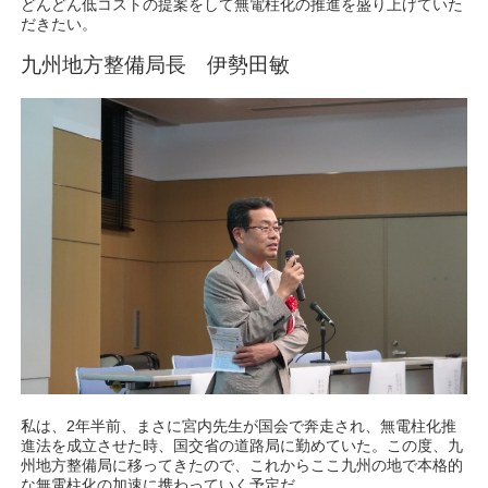
どんどん低コストの提案をして無電柱化の推進を盛り上げていた
だきたい。
九州地方整備局長 伊勢田敏
私は、2年半前、まさに宮内先生が国会で奔走され、無電柱化推
進法を成立させた時、国交省の道路局に勤めていた。この度、九
州地方整備局に移ってきたので、これからここ九州の地で本格的
な無電柱化の加速に携わっていく予定だ。