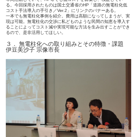
る。今回採用されたものは国土交通省のHP「道路の無電柱化低
コスト手法導入の手引き／Ver.2」にリンクのバナーある。
一本でも無電柱化事例を紹介。費用は高額になってしまうが、実
現は可能。無電柱化の交渉に私どものような民間の知恵を導入す
ることによってコスト減や実現可能な方法を生み出すことができ
るので、是非活用してほしい。
３． 無電柱化への取り組みとその特徴・課題
伊豆美沙子 宗像市長