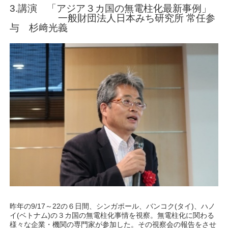
3.講演 「アジア３カ国の無電柱化最新事例」
一般財団法人日本みち研究所 常任参
与 杉﨑光義
昨年の9/17～22の６日間、シンガポール、バンコク(タイ)、ハノ
イ(ベトナム)の３カ国の無電柱化事情を視察。無電柱化に関わる
様々な企業・機関の専門家が参加した。その視察会の報告をさせ