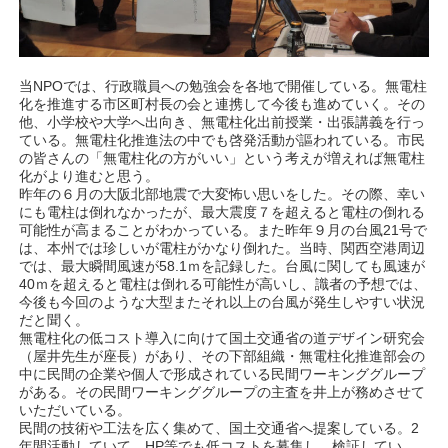
当NPOでは、行政職員への勉強会を各地で開催している。無電柱
化を推進する市区町村長の会と連携して今後も進めていく。その
他、小学校や大学へ出向き、無電柱化出前授業・出張講義を行っ
ている。無電柱化推進法の中でも啓発活動が謳われている。市民
の皆さんの「無電柱化の方がいい」という考えが増えれば無電柱
化がより進むと思う。
昨年の６月の大阪北部地震で大変怖い思いをした。その際、幸い
にも電柱は倒れなかったが、最大震度７を超えると電柱の倒れる
可能性が高まることがわかっている。また昨年９月の台風21号で
は、本州では珍しいが電柱がかなり倒れた。当時、関西空港周辺
では、最大瞬間風速が58.1ｍを記録した。台風に関しても風速が
40ｍを超えると電柱は倒れる可能性が高いし、識者の予想では、
今後も今回のような大型またそれ以上の台風が発生しやすい状況
だと聞く。
無電柱化の低コスト導入に向けて国土交通省の道デザイン研究会
（屋井先生が座長）があり、その下部組織・無電柱化推進部会の
中に民間の企業や個人で形成されている民間ワーキンググループ
がある。その民間ワーキンググループの主査を井上が務めさせて
いただいている。
民間の技術や工法を広く集めて、国土交通省へ提案している。2
年間活動していて、HP等でも低コストを募集し、検証してい