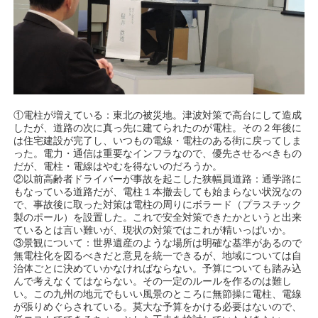
①電柱が増えている：東北の被災地。津波対策で高台にして造成
したが、道路の次に真っ先に建てられたのが電柱。その２年後に
は住宅建設が完了し、いつもの電線・電柱のある街に戻ってしま
った。電力・通信は重要なインフラなので、優先させるべきもの
だが、電柱・電線はやむを得ないのだろうか。
②以前高齢者ドライバーが事故を起こした狭幅員道路：通学路に
もなっている道路だが、電柱１本撤去しても始まらない状況なの
で、事故後に取った対策は電柱の周りにボラード（プラスチック
製のポール）を設置した。これで安全対策できたかというと出来
ているとは言い難いが、現状の対策ではこれが精いっぱいか。
③景観について：世界遺産のような場所は明確な基準があるので
無電柱化を図るべきだと意見を統一できるが、地域については自
治体ごとに決めていかなければならない。予算についても踏み込
んで考えなくてはならない。その一定のルールを作るのは難し
い。この九州の地元でもいい風景のところに無節操に電柱、電線
が張りめぐらされている。莫大な予算をかける必要はないので、