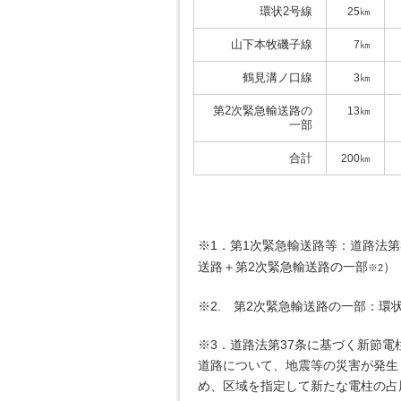
環状2号線
25㎞
山下本牧磯子線
7㎞
鶴見溝ノ口線
3㎞
第2次緊急輸送路の
13㎞
一部
合計
200㎞
※1．第1次緊急輸送路等：道路法第
送路＋第2次緊急輸送路の一部
）
※2
※2. 第2次緊急輸送路の一部：環
※3．道路法第37条に基づく新節
道路について、地震等の災害が発生
め、区域を指定して新たな電柱の占用