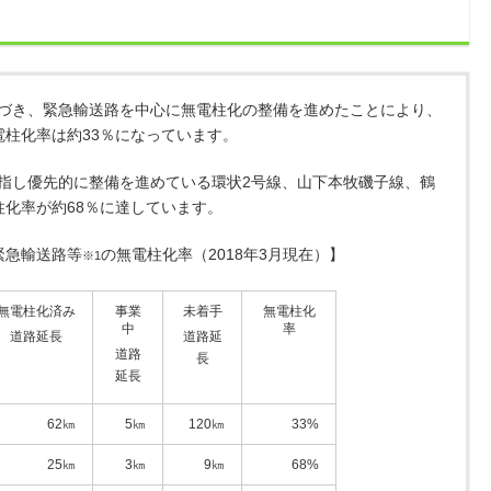
づき、緊急輸送路を中心に無電柱化の整備を進めたことにより、
電柱化率は約33％になっています。
指し優先的に整備を進めている環状2号線、山下本牧磯子線、鶴
柱化率が約68％に達しています。
緊急輸送路等
の無電柱化率（2018年3月現在）】
※1
無電柱化済み
事業
未着手
無電柱化
中
率
道路延長
道路延
道路
長
延長
62㎞
5㎞
120㎞
33%
25㎞
3㎞
9㎞
68%