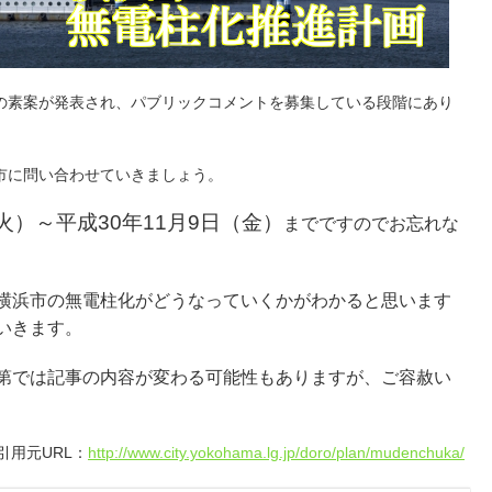
の素案が発表され、パブリックコメントを募集している段階にあり
市に問い合わせていきましょう。
（火）～平成30年11月9日（金）
までですのでお忘れな
横浜市の無電柱化がどうなっていくかがわかると思います
いきます。
第では記事の内容が変わる可能性もありますが、ご容赦い
引用元URL：
http://www.city.yokohama.lg.jp/doro/plan/mudenchuka/