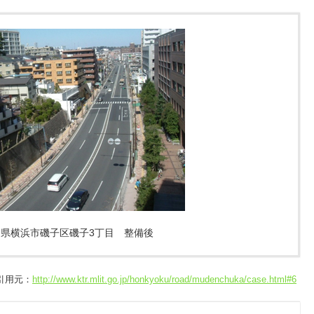
川県横浜市磯子区磯子3丁目 整備後
引用元：
http://www.ktr.mlit.go.jp/honkyoku/road/mudenchuka/case.html#6