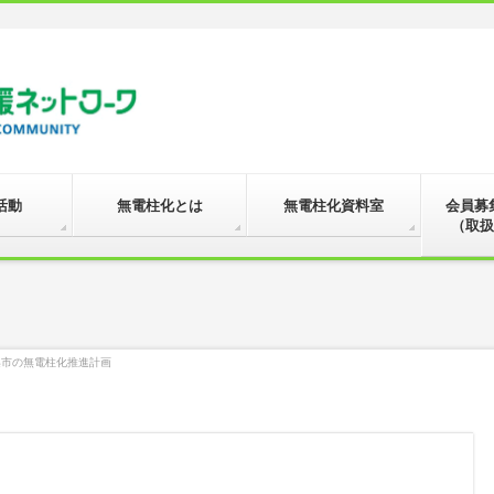
活動
無電柱化とは
無電柱化資料室
会員募
（取扱
浜市の無電柱化推進計画