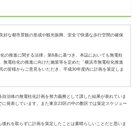
良好な都市景観の形成や観光振興、安全で快適な歩行空間の確保
電柱化の推進に関する法律」第8条に基づき、本誌においても無電柱
、無電柱化の推進に向けた施策等を定めた「横浜市無電柱化推進
民の皆様からご意見をいただき、平成30年度内に計画を策定しま
各自治体の無電柱化計画を努力義務として課した結果が表れていま
でに発表しています。また東京23区の中の数区では策定スケジュー
も後れを取らずに計画を策定したことは素晴らしいことだと思いま