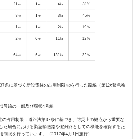
21㎞
1㎞
4㎞
81%
3㎞
1㎞
3㎞
45%
1㎞
1㎞
2㎞
19％
2㎞
0㎞
11㎞
12％
64㎞
5㎞
131㎞
32％
37条に基づく新設電柱の占用制限
を行った路線（第1次緊急輸
※3
状3号線の一部及び環状4号線
電柱の占用制限：道路法第37条に基づき、防災上の観点から重要な
した場合における緊急輸送路や避難路としての機能を確保するた
制限を行っています。（2017年4月1日施行）