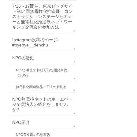
7/15～17開催、東京ビッグサイ
ト第14回無電柱化推進展 コン
ストラクションステージセミナ
ーと無電柱化推進展ネットワー
キング交流会の参加方法
Instagram投稿のページ
#byebye__denchu
NPOの活動
NPOが目指す持続可能な開発目標
（SDGs)
無電柱化関連製品・工法の新技術
NPO無電柱ネットのホームペー
ジで貴法人の紹介をしません
か!!
NPO紹介
NPO各支部の活動報告