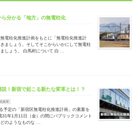
から分かる「地方」の無電柱化
の無電柱化推進計画をもとに「無電柱化推進計
いきましょう。そしてそこからいかにして無電柱
しょう。 白馬村について 白 …
解説！新宿で起こる新たな変革とは！？
化政策
する予定の「新宿区無電柱化推進計画」の素案を
成31年1月11日（金）の間にパブリックコメント
どのようなものな …