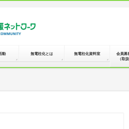
活動
無電柱化とは
無電柱化資料室
会員募
（取扱