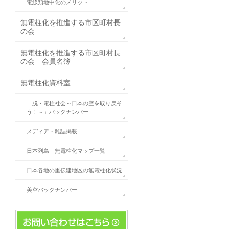
電線類地中化のメリット
無電柱化を推進する市区町村長
の会
無電柱化を推進する市区町村長
の会 会員名簿
無電柱化資料室
「脱・電柱社会～日本の空を取り戻そ
う！～」バックナンバー
メディア・雑誌掲載
日本列島 無電柱化マップ一覧
日本各地の重伝建地区の無電柱化状況
美空バックナンバー