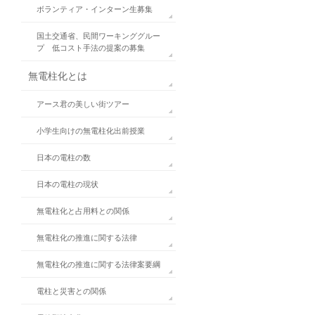
ボランティア・インターン生募集
国土交通省、民間ワーキンググルー
プ 低コスト手法の提案の募集
無電柱化とは
アース君の美しい街ツアー
小学生向けの無電柱化出前授業
日本の電柱の数
日本の電柱の現状
無電柱化と占用料との関係
無電柱化の推進に関する法律
無電柱化の推進に関する法律案要綱
電柱と災害との関係