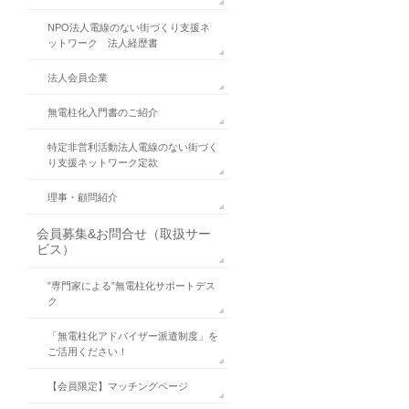
NPO法人電線のない街づくり支援ネ
ットワーク 法人経歴書
法人会員企業
無電柱化入門書のご紹介
特定非営利活動法人電線のない街づく
り支援ネットワーク定款
理事・顧問紹介
会員募集&お問合せ（取扱サー
ビス）
”専門家による”無電柱化サポートデス
ク
「無電柱化アドバイザー派遣制度」を
ご活用ください！
【会員限定】マッチングページ